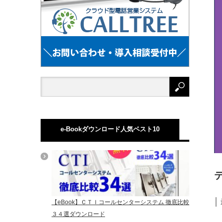
e-Bookダウンロード人気ベスト10
│
【eBook】ＣＴＩコールセンターシステム 徹底比較
３４選ダウンロード