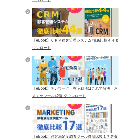
【eBook】ＣＲＭ顧客管理システム 徹底比較４４ダ
ウンロード
【eBook】テレワーク・在宅勤務はこれで解決！お
すすめツール42選 ダウンロード
【eBook】顧客満足度調査ツール徹底比較１７選ダ