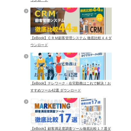
【eBook】ＣＲＭ顧客管理システム 徹底比較４４ダ
ウンロード
【eBook】テレワーク・在宅勤務はこれで解決！お
すすめツール42選 ダウンロード
【eBook】顧客満足度調査ツール徹底比較１７選ダ