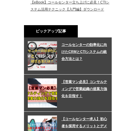
【eBook】コールセンター立ち上げに必見！CTIシ
ステム活用テクニック【入門編】ダウンロード
ピックアップ記事
コールセンターの効率化に向
けたCRMとCTIシステムの統
合方法とは？
【営業マン必見】コンサルテ
ィングで営業組織の提案力強
化を目指す！
【コールセンター求人】初心
者を採用するメリットとデメ