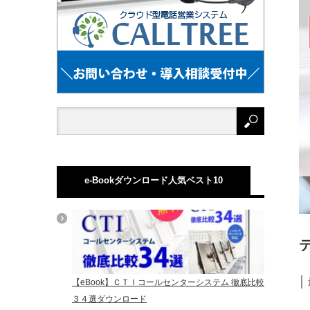
e-Bookダウンロード人気ベスト10
│
【eBook】ＣＴＩコールセンターシステム 徹底比較
３４選ダウンロード