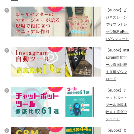
【eBook】ビ
ジネスシーン
で役立つナレ
ッジ無料eBoo
kダウンロード
【eBook】Inst
agram自動ツ
ール徹底比較
１９選ダウン
ロード
【eBook】チ
ャットボット
ツール徹底比
較６１選ダウ
ンロード
【eBook】Ｃ