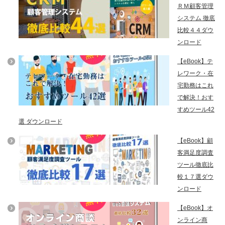
ＲＭ顧客管理
システム 徹底
比較４４ダウ
ンロード
【eBook】テ
レワーク・在
宅勤務はこれ
で解決！おす
すめツール42
選 ダウンロード
【eBook】顧
客満足度調査
ツール徹底比
較１７選ダウ
ンロード
【eBook】オ
ンライン商