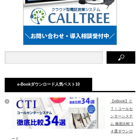
e-Bookダウンロード人気ベスト10
【eBook】Ｃ
ＴＩコールセ
ンターシステ
ム 徹底比較３
４選ダウンロ
ード