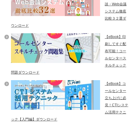
談・Web会議
システム徹底
比較３２選ダ
ウンロード
【eBook】印
刷してすぐ配
布可能！コー
ルセンタース
キルチェック
問題ダウンロード
【eBook】コ
ールセンター
立ち上げに必
見！CTIシステ
ム活用テクニ
ック【入門編】ダウンロード