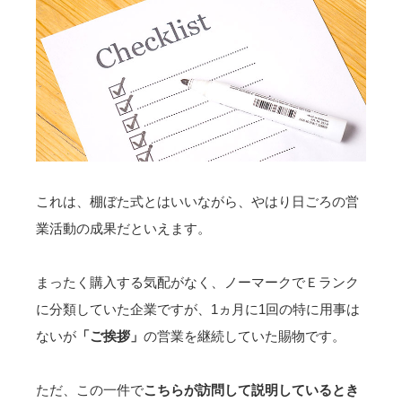
これは、棚ぼた式とはいいながら、
やはり日ごろの営
業活動の成果
だといえます。
まったく購入する気配がなく、ノーマークでＥランク
に分類していた企業ですが、
1ヵ月に1回の特に用事は
ないが
「ご挨拶」
の営業を継続していた賜物です。
ただ、この一件で
こちらが訪問して説明しているとき