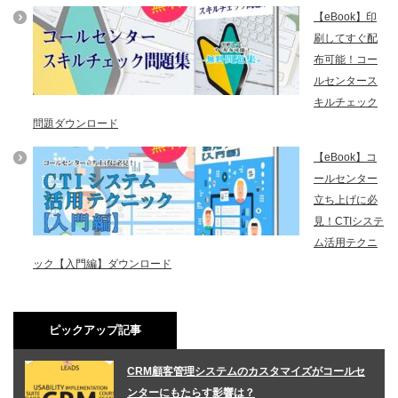
【eBook】印
刷してすぐ配
布可能！コー
ルセンタース
キルチェック
問題ダウンロード
【eBook】コ
ールセンター
立ち上げに必
見！CTIシステ
ム活用テクニ
ック【入門編】ダウンロード
ピックアップ記事
CRM顧客管理システムのカスタマイズがコールセ
ンターにもたらす影響は？