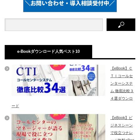
e-Bookダウンロード人気ベスト10
【eBook】Ｃ
ＴＩコールセ
ンターシステ
ム 徹底比較３
４選ダウンロ
ード
【eBook】ビ
ジネスシーン
で役立つナレ