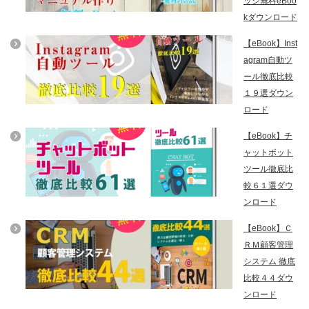
ッジ無料eBoo
kダウンロード
【eBook】Inst
agram自動ツ
ール徹底比較
１９選ダウン
ロード
【eBook】チ
ャットボット
ツール徹底比
較６１選ダウ
ンロード
【eBook】Ｃ
ＲＭ顧客管理
システム 徹底
比較４４ダウ
ンロード