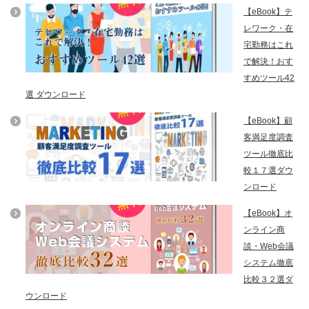
【eBook】テ
レワーク・在
宅勤務はこれ
で解決！おす
すめツール42
選 ダウンロード
【eBook】顧
客満足度調査
ツール徹底比
較１７選ダウ
ンロード
【eBook】オ
ンライン商
談・Web会議
システム徹底
比較３２選ダ
ウンロード