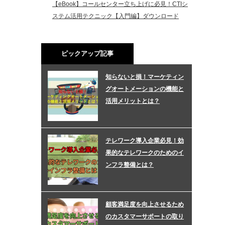
【eBook】コールセンター立ち上げに必見！CTIシ
ステム活用テクニック【入門編】ダウンロード
ピックアップ記事
知らないと損！マーケティン
グオートメーションの機能と
活用メリットとは？
テレワーク導入企業必見！効
果的なテレワークのためのイ
ンフラ整備とは？
顧客満足度を向上させるため
のカスタマーサポートの取り