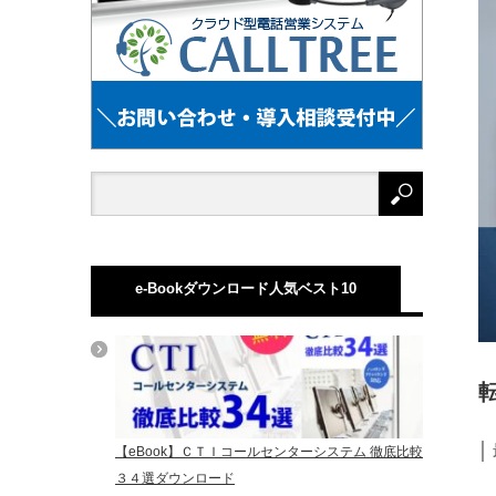
e-Bookダウンロード人気ベスト10
│
【eBook】ＣＴＩコールセンターシステム 徹底比較
３４選ダウンロード