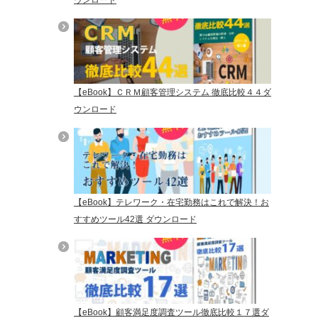
【eBook】ＣＲＭ顧客管理システム 徹底比較４４ダ
ウンロード
【eBook】テレワーク・在宅勤務はこれで解決！お
すすめツール42選 ダウンロード
【eBook】顧客満足度調査ツール徹底比較１７選ダ