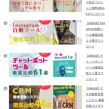
で役立つナレ
ッジ無料eBoo
kダウンロード
【eBook】Inst
agram自動ツ
ール徹底比較
１９選ダウン
ロード
【eBook】チ
ャットボット
ツール徹底比
較６１選ダウ
ンロード
【eBook】Ｃ
ＲＭ顧客管理
システム 徹底
比較４４ダウ