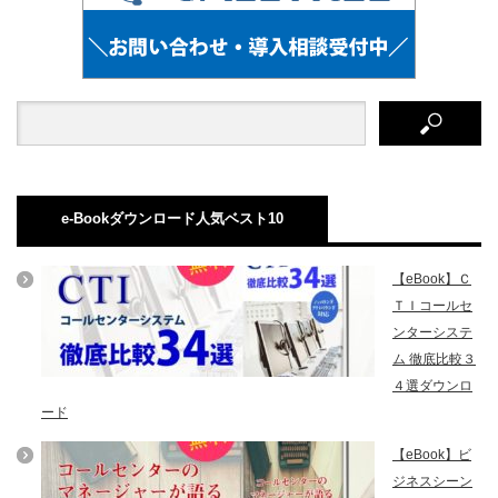
e-Bookダウンロード人気ベスト10
【eBook】Ｃ
ＴＩコールセ
ンターシステ
ム 徹底比較３
４選ダウンロ
ード
【eBook】ビ
ジネスシーン