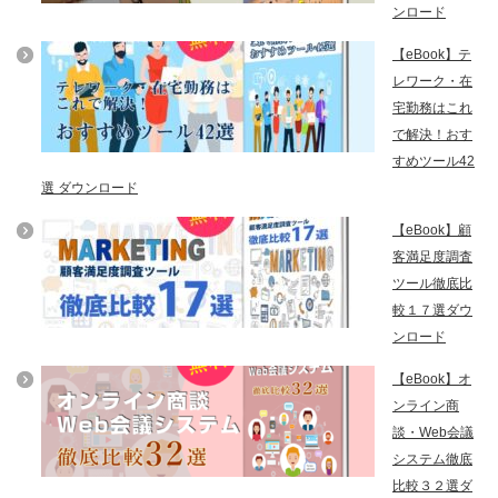
ンロード
【eBook】テ
レワーク・在
宅勤務はこれ
で解決！おす
すめツール42
選 ダウンロード
【eBook】顧
客満足度調査
ツール徹底比
較１７選ダウ
ンロード
【eBook】オ
ンライン商
談・Web会議
システム徹底
比較３２選ダ