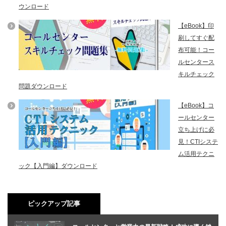
ウンロード
【eBook】印
刷してすぐ配
布可能！コー
ルセンタース
キルチェック
問題ダウンロード
【eBook】コ
ールセンター
立ち上げに必
見！CTIシステ
ム活用テクニ
ック【入門編】ダウンロード
ピックアップ記事