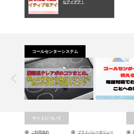
なアイデア！
コールセンターシステム
next
サイトについて
果を最大化す
獲得系テレアポのコツまとめ。新人の
コールセンターの達
ご利用規約
プライバシーポリシー
高め…
うちから身につけておき…
対応でわからな