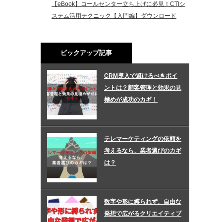
【eBook】コールセンター立ち上げに必見！CTIシ
ステム活用テクニック【入門編】ダウンロード
ピックアップ記事
CRM導入で避けるべきポイ
ントは？顧客管理と効果の見
極めが成功のカギ！
テレマーケティングの依頼を
考えるなら、業者選びのカギ
は？
数字や形に縛られず、自由な
発想で広がるクリエイティブ