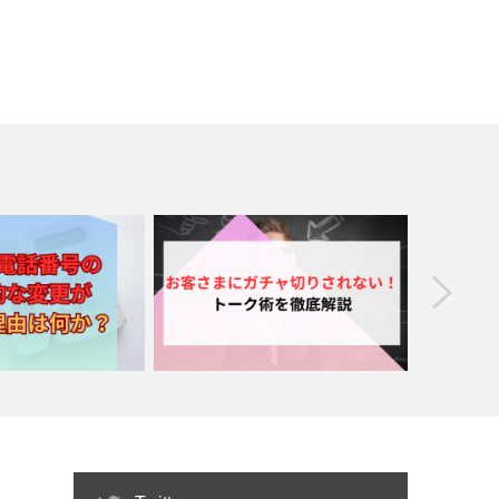
prev
の定期的な変更が必要
お客さまにガチャ切りされない！トー
成約率ア
由は何か？
ク術を徹底解説
で使