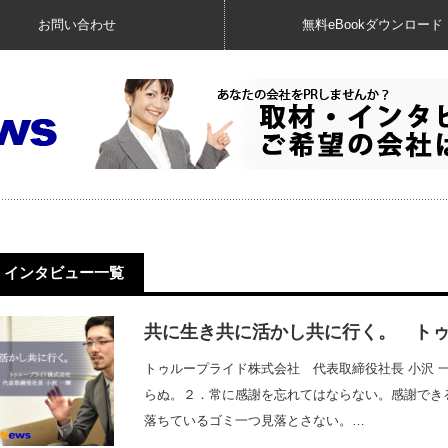
お問い合わせ
無料eBookダウンロード
インタビュー一覧
共に生き共に活かし共に行く。 ト
トゥループライド株式会社 代表取締役社長 小沢 
らぬ。２．常に感謝を忘れてはならない。感謝でき
落ちているゴミ一つ見落とさない。…