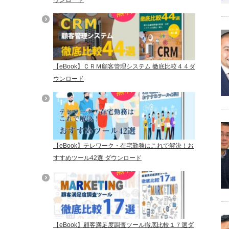
【eBook】ＣＲＭ顧客管理システム 徹底比較４４ダ
ウンロード
【eBook】テレワーク・在宅勤務はこれで解決！お
すすめツール42選 ダウンロード
【eBook】顧客満足度調査ツール徹底比較１７選ダ