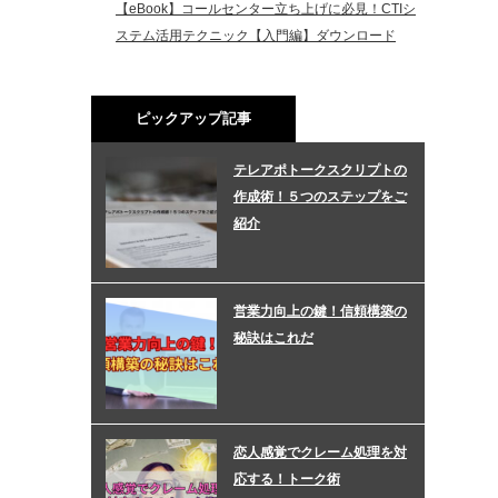
【eBook】コールセンター立ち上げに必見！CTIシ
ステム活用テクニック【入門編】ダウンロード
ピックアップ記事
テレアポトークスクリプトの
作成術！５つのステップをご
紹介
営業力向上の鍵！信頼構築の
秘訣はこれだ
恋人感覚でクレーム処理を対
応する！トーク術