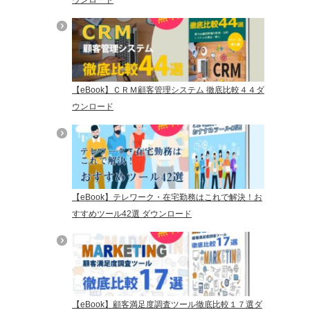
【eBook】ＣＲＭ顧客管理システム 徹底比較４４ダ
ウンロード
【eBook】テレワーク・在宅勤務はこれで解決！お
すすめツール42選 ダウンロード
【eBook】顧客満足度調査ツール徹底比較１７選ダ