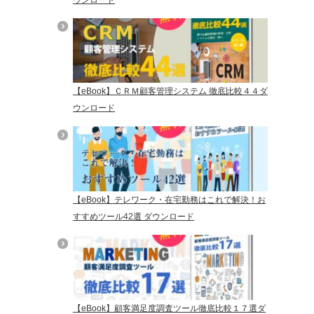
【eBook】ＣＲＭ顧客管理システム 徹底比較４４ダ
ウンロード
【eBook】テレワーク・在宅勤務はこれで解決！お
すすめツール42選 ダウンロード
【eBook】顧客満足度調査ツール徹底比較１７選ダ