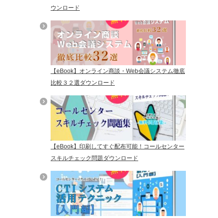
ウンロード
【eBook】オンライン商談・Web会議システム徹底
比較３２選ダウンロード
【eBook】印刷してすぐ配布可能！コールセンター
スキルチェック問題ダウンロード