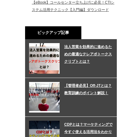
【eBook】コールセンター立ち上げに必見！CTIシ
ステム活用テクニック【入門編】ダウンロード
ピックアップ記事
法人営業を効果的に進めるた
めの最適なテレアポトークス
クリプトとは？
【管理者必見】Off-JTとは？
教育訓練のポイント解説！
CDPとは？マーケティングで
今すぐ使える活用法をわかり