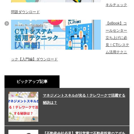
キルチェック
問題ダウンロード
【eBook】コ
ールセンター
立ち上げに必
見！CTIシステ
ム活用テクニ
ック【入門編】ダウンロード
ピックアップ記事
マネジメントスキルが光る！テレワークで活躍する
秘訣は？
【不動産会社必見】電話営業で不動産投資のアポを