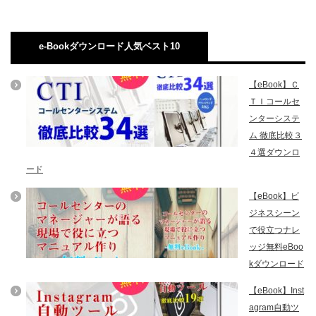
e-Bookダウンロード人気ベスト10
【eBook】Ｃ
ＴＩコールセ
ンターシステ
ム 徹底比較３
４選ダウンロ
ード
【eBook】ビ
ジネスシーン
で役立つナレ
ッジ無料eBoo
kダウンロード
【eBook】Inst
agram自動ツ