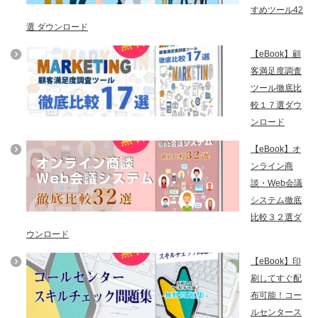
すめツール42
選 ダウンロード
【eBook】顧
客満足度調査
ツール徹底比
較１７選ダウ
ンロード
【eBook】オ
ンライン商
談・Web会議
システム徹底
比較３２選ダ
ウンロード
【eBook】印
刷してすぐ配
布可能！コー
ルセンタース