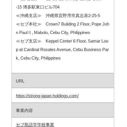
-15 博多駅東口ビル704
≪沖縄支店≫ 沖縄県宜野湾市真志喜2-25-5
≪セブ本社≫ Crown7 Buliding 2 Floor, Pope Joh
n PaulⅡ, Mabolo, Cebu City, Philippines
≪セブ支店≫ Keppel Center 6 Floor, Samar Loo
p at Cardinal Rosales Avenue, Cebu Business Par
k, Cebu City, Philippines
URL
https://strong-japan-holdings.com/
事業内容
セブ島語学学校事業