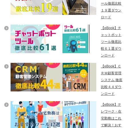
ール徹底比較
１９選ダウン
ロード
【eBook】チ
ャットボット
ツール徹底比
較６１選ダウ
ンロード
【eBook】Ｃ
ＲＭ顧客管理
システム 徹底
比較４４ダウ
ンロード
【eBook】テ
レワーク・在
宅勤務はこれ
で解決！おす