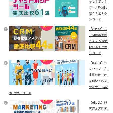
ャットボット
ツール徹底比
較６１選ダウ
ンロード
【eBook】Ｃ
ＲＭ顧客管理
システム 徹底
比較４４ダウ
ンロード
【eBook】テ
レワーク・在
宅勤務はこれ
で解決！おす
すめツール42
選 ダウンロード
【eBook】顧
客満足度調査