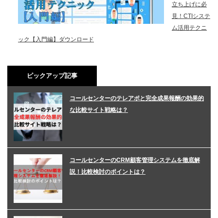
立ち上げに必
見！CTIシステ
ム活用テクニ
ック【入門編】ダウンロード
ピックアップ記事
コールセンターのテレアポと完全成果報酬の効果的
な比較サイト戦略は？
コールセンターのCRM顧客管理システムを徹底解
説！比較検討のポイントは？