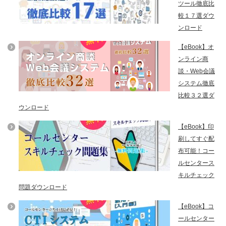
ツール徹底比
較１７選ダウ
ンロード
【eBook】オ
ンライン商
談・Web会議
システム徹底
比較３２選ダ
ウンロード
【eBook】印
刷してすぐ配
布可能！コー
ルセンタース
キルチェック
問題ダウンロード
【eBook】コ
ールセンター