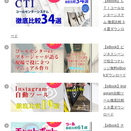
【eBook】Ｃ
ＴＩコールセ
ンターシステ
ム 徹底比較３
４選ダウンロ
ード
【eBook】ビ
ジネスシーン
で役立つナレ
ッジ無料eBoo
kダウンロード
【eBook】Inst
agram自動ツ
ール徹底比較
１９選ダウン
ロード
【eBook】チ