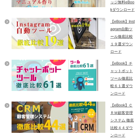
ッジ無料eBoo
kダウンロード
【eBook】Inst
agram自動ツ
ール徹底比較
１９選ダウン
ロード
【eBook】チ
ャットボット
ツール徹底比
較６１選ダウ
ンロード
【eBook】Ｃ
ＲＭ顧客管理
システム 徹底
比較４４ダウ
ンロード