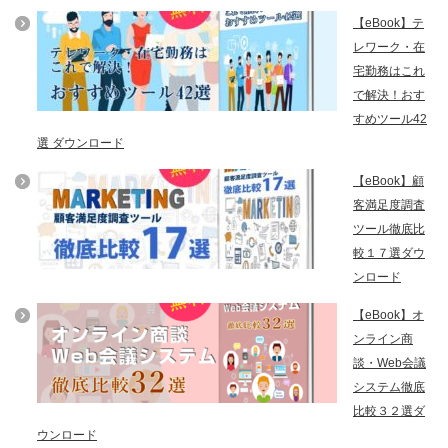
【eBook】テ
レワーク・在
宅勤務はこれ
で解決！おす
すめツール42
選 ダウンロード
【eBook】顧
客満足度調査
ツール徹底比
較１７選ダウ
ンロード
【eBook】オ
ンライン商
談・Web会議
システム徹底
比較３２選ダ
ウンロード