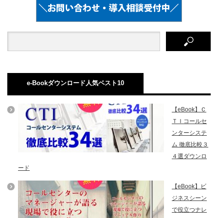
e-Bookダウンロード人気ベスト10
【eBook】Ｃ
ＴＩコールセ
ンターシステ
ム 徹底比較３
４選ダウンロ
ード
【eBook】ビ
ジネスシーン
で役立つナレ