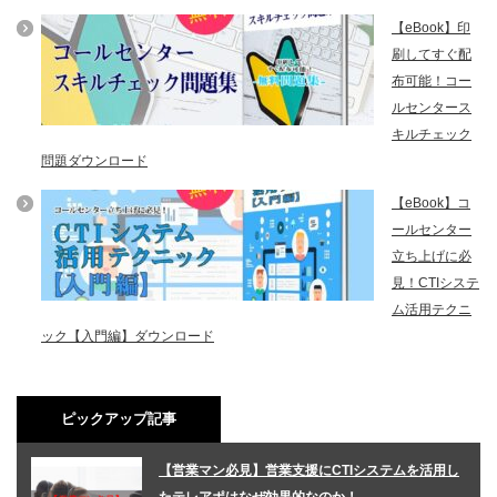
【eBook】印
刷してすぐ配
布可能！コー
ルセンタース
キルチェック
問題ダウンロード
【eBook】コ
ールセンター
立ち上げに必
見！CTIシステ
ム活用テクニ
ック【入門編】ダウンロード
ピックアップ記事
【営業マン必見】営業支援にCTIシステムを活用し