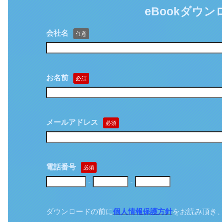
eBookダウン
会社名
任意
お名前
必須
メールアドレス
必須
電話番号
必須
-
-
ダウンロードの前に
個人情報保護方針
をお読み頂き