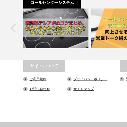
コールセンターシステム
next
サイトについて
果を最大化す
獲得系テレアポのコツまとめ。新人の
コールセンターでの
ご利用規約
プライバシーポリシー
高め…
うちから身につけておき…
上させる方法！
お問い合わせ
サイトマップ