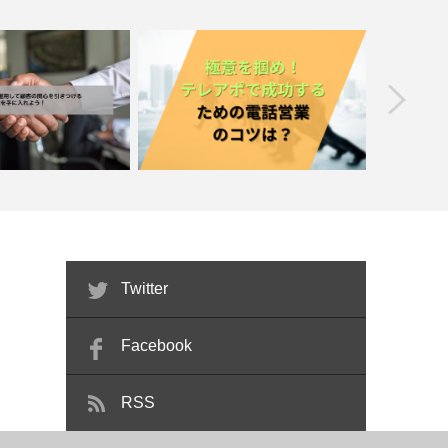
prev
ングを運用して顧客の
極意を掴め！テレアポで成功するため
電話営業
きつける営業手…
の電話営業のコツは？
方
Twitter
Facebook
RSS