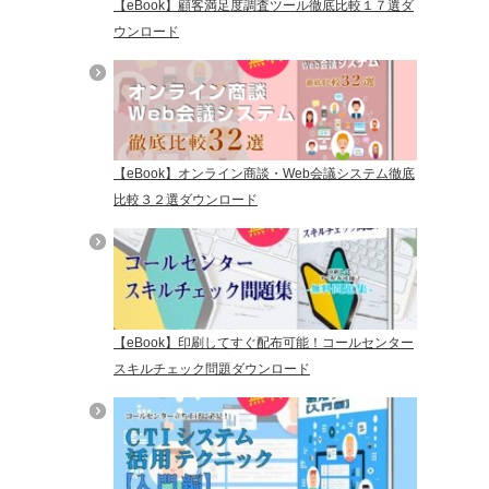
【eBook】顧客満足度調査ツール徹底比較１７選ダ
ウンロード
【eBook】オンライン商談・Web会議システム徹底
比較３２選ダウンロード
【eBook】印刷してすぐ配布可能！コールセンター
スキルチェック問題ダウンロード