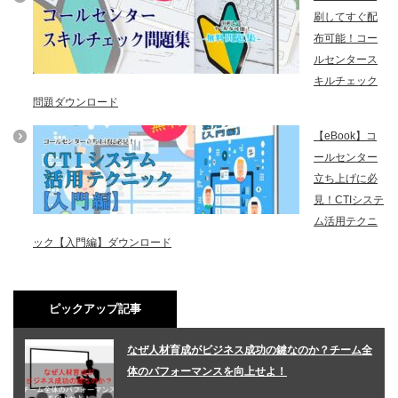
刷してすぐ配
布可能！コー
ルセンタース
キルチェック
問題ダウンロード
【eBook】コ
ールセンター
立ち上げに必
見！CTIシステ
ム活用テクニ
ック【入門編】ダウンロード
ピックアップ記事
なぜ人材育成がビジネス成功の鍵なのか？チーム全
体のパフォーマンスを向上せよ！