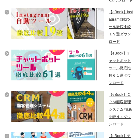
kダウンロード
【eBook】Inst
agram自動ツ
ール徹底比較
１９選ダウン
ロード
【eBook】チ
ャットボット
ツール徹底比
較６１選ダウ
ンロード
【eBook】Ｃ
ＲＭ顧客管理
システム 徹底
比較４４ダウ
ンロード
【eBook】テ