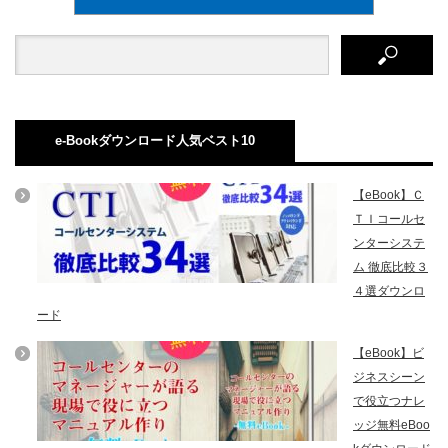
e-Bookダウンロード人気ベスト10
【eBook】Ｃ
ＴＩコールセ
ンターシステ
ム 徹底比較３
４選ダウンロ
ード
【eBook】ビ
ジネスシーン
で役立つナレ
ッジ無料eBoo