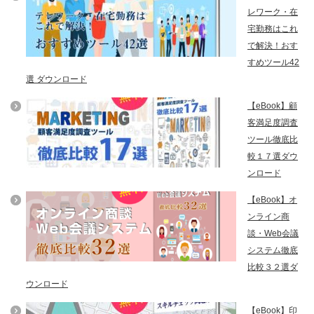
レワーク・在
宅勤務はこれ
で解決！おす
すめツール42
選 ダウンロード
【eBook】顧
客満足度調査
ツール徹底比
較１７選ダウ
ンロード
【eBook】オ
ンライン商
談・Web会議
システム徹底
比較３２選ダ
ウンロード
【eBook】印