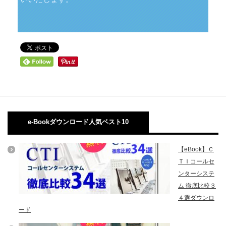
e-Bookダウンロード人気ベスト10
【eBook】Ｃ
ＴＩコールセ
ンターシステ
ム 徹底比較３
４選ダウンロ
ード