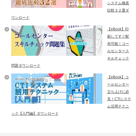
システム徹底
比較３２選ダ
ウンロード
【eBook】印
刷してすぐ配
布可能！コー
ルセンタース
キルチェック
問題ダウンロード
【eBook】コ
ールセンター
立ち上げに必
見！CTIシステ
ム活用テクニ
ック【入門編】ダウンロード