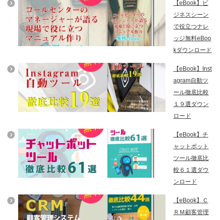
【eBook】ビ
ジネスシーン
で役立つナレ
ッジ無料eBoo
kダウンロード
【eBook】Inst
agram自動ツ
ール徹底比較
１９選ダウン
ロード
【eBook】チ
ャットボット
ツール徹底比
較６１選ダウ
ンロード
【eBook】Ｃ
ＲＭ顧客管理