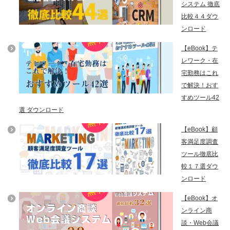
システム 徹底
比較４４ダウ
ンロード
【eBook】テ
レワーク・在
宅勤務はこれ
で解決！おす
すめツール42
選 ダウンロード
【eBook】顧
客満足度調査
ツール徹底比
較１７選ダウ
ンロード
【eBook】オ
ンライン商
談・Web会議